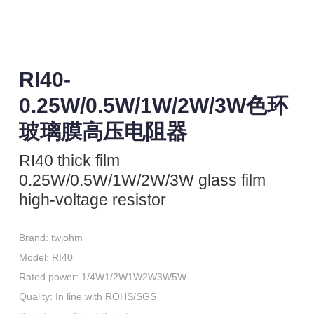
RI40-
0.25W/0.5W/1W/2W/3W色环
玻璃膜高压电阻器
RI40 thick film
0.25W/0.5W/1W/2W/3W glass film
high-voltage resistor
Brand: twjohm

Model: RI40

Rated power: 1/4W1/2W1W2W3W5W

Quality: In line with ROHS/SGS
