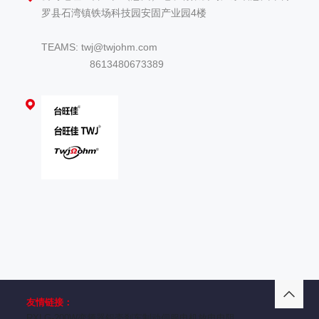
罗县石湾镇铁场科技园安固产业园4楼
TEAMS: twj@twjohm.com
8613480673389
友情链接：
RXLG-200W变频器铝壳刹车制动伺服电机放电电阻