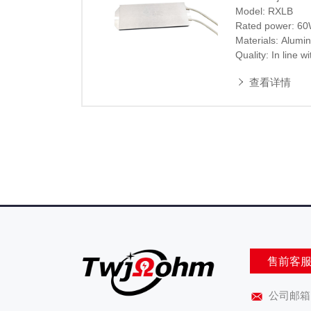
Model: RXLB

Rated power: 6
Materials: Alumi
Quality: In line 
Color:silvery whit
查看详情
售前客服：+
公司邮箱