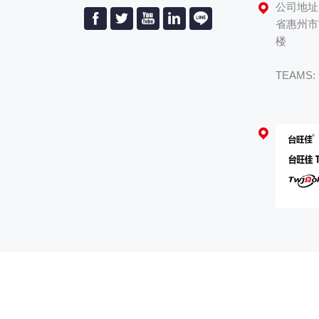
公司地址
省惠州市
楼
TEAMS: 
8613
友情链接：
RXLG-200W变频器铝壳刹车制动伺服电机
网站地图
|
隐私政策
|
联系我们
|
台旺佳（惠州）电子有