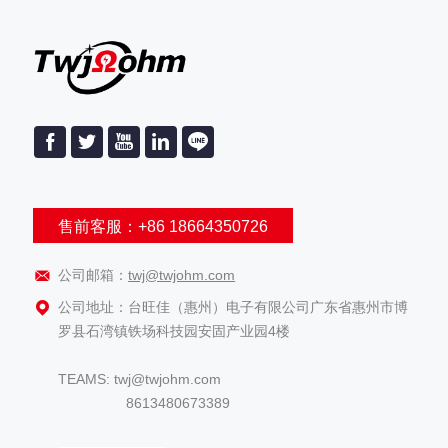
售前客服：+86 18664350726
公司邮箱：
twj@twjohm.com
公司地址：台旺佳（惠州）电子有限公司广东省惠州市博
罗县石湾镇铁场科技园安固产业园4楼
TEAMS: twj@twjohm.com
8613480673389