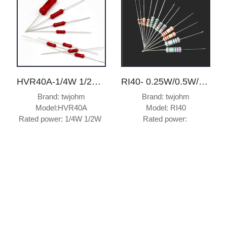
HVR40A-1/4W 1/2W 1W 2W 3W 5W厚膜高压电阻器
RI40- 0.25W/0.5W/1W/2W/3W色环玻璃膜高压电阻器
Brand: twjohm

Brand: twjohm

Model:HVR40A

Model: RI40

Rated power: 1/4W 1/2W 
Rated power: 
1W 2W 3W 5W

1/4W1/2W1W2W3W5W

Material: Glass Glaze

Quality: In line with 
Quality: In line with 
ROHS/SGS

ROHS/SGS

Resistance: Fixed 
……
Resistor

R……