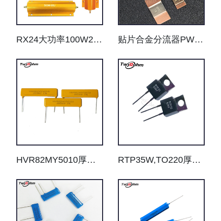
RX24大功率100W200W250W300W500W800W1000W电阻器
贴片合金分流器PW5930/3920 /2512电流检测采样电阻器
HVR82MY5010厚膜片式无感高压电阻器
RTP35W,TO220厚膜无感电阻