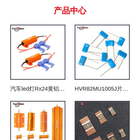
产品中心
汽车led灯Rx24黄铝壳转向解码电阻50W6RJ欧姆免破无损接线卡
HVR82MU1005J片式无感高压电阻器